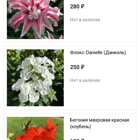
280
₽
Нет в наличии
Флокс Danielle (Даниэль)
250
₽
Нет в наличии
Бегония махровая красная
(клубень)