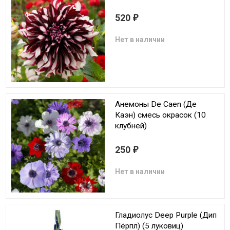
520
₽
Нет в наличии
Анемоны De Caen (Де
Каэн) смесь окрасок (10
клубней)
250
₽
Нет в наличии
Гладиолус Deep Purple (Дип
Пёрпл) (5 луковиц)