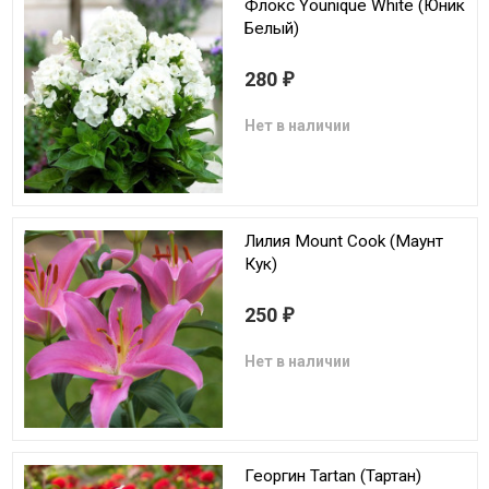
Флокс Younique White (Юник
Белый)
280
₽
Нет в наличии
Лилия Mount Cook (Маунт
Кук)
250
₽
Нет в наличии
Георгин Tartan (Тартан)