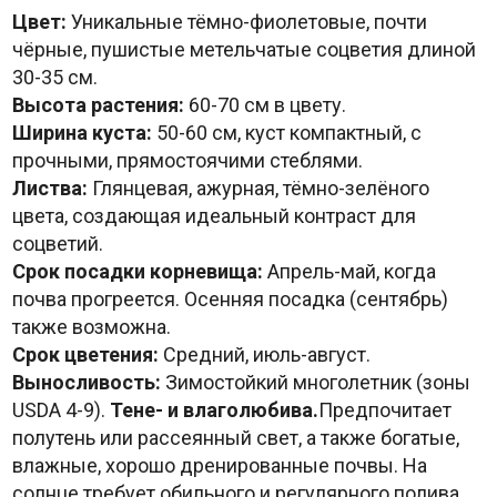
Цвет:
Уникальные тёмно-фиолетовые, почти
чёрные, пушистые метельчатые соцветия длиной
30-35 см.
Высота растения:
60-70 см в цвету.
Ширина куста:
50-60 см, куст компактный, с
прочными, прямостоячими стеблями.
Листва:
Глянцевая, ажурная, тёмно-зелёного
цвета, создающая идеальный контраст для
соцветий.
Срок посадки корневища:
Апрель-май, когда
почва прогреется. Осенняя посадка (сентябрь)
также возможна.
Срок цветения:
Средний, июль-август.
Выносливость:
Зимостойкий многолетник (зоны
USDA 4-9).
Тене- и влаголюбива.
Предпочитает
полутень или рассеянный свет, а также богатые,
влажные, хорошо дренированные почвы. На
солнце требует обильного и регулярного полива.