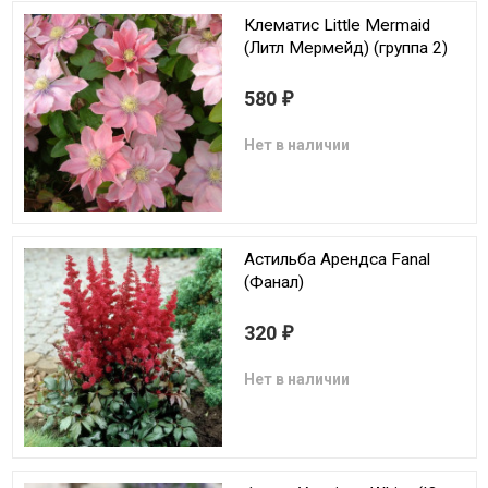
Клематис Little Mermaid
(Литл Мермейд) (группа 2)
580
₽
Нет в наличии
Астильба Арендса Fanal
(Фанал)
320
₽
Нет в наличии