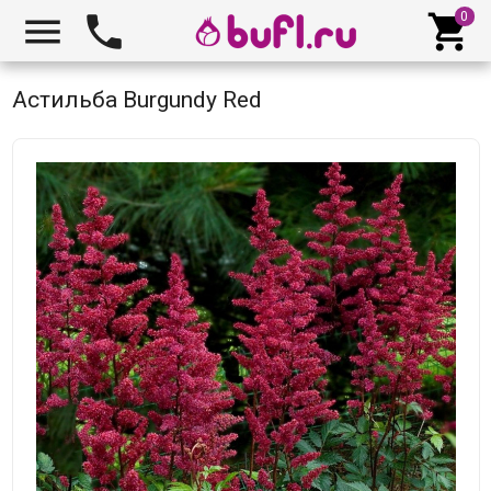



Астильба Burgundy Red