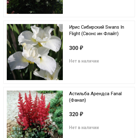
Ирис Сибирский Swans In
Flight (Свонс ин Флайт)
300
₽
Нет в наличии
Астильба Арендса Fanal
(Фанал)
320
₽
Нет в наличии