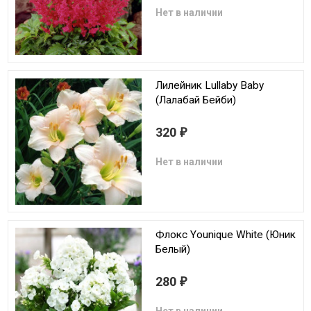
Нет в наличии
Лилейник Lullaby Baby
(Лалабай Бейби)
320
₽
Нет в наличии
Флокс Younique White (Юник
Белый)
280
₽