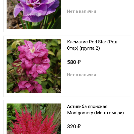
Нет в наличии
Клематис Red Star (Ред
Стар) (группа 2)
580
₽
Нет в наличии
Астильба японская
Montgomery (Монтгомери)
320
₽