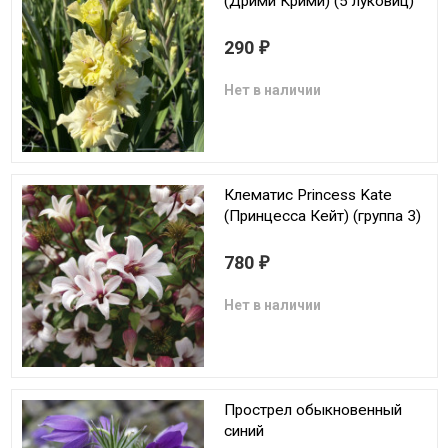
(Дрими Крими) (5 луковиц)
290
₽
Нет в наличии
Клематис Princess Kate
(Принцесса Кейт) (группа 3)
780
₽
Нет в наличии
Прострел обыкновенный
синий