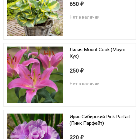
650
₽
Нет в наличии
Лилия Mount Cook (Маунт
Кук)
250
₽
Нет в наличии
Ирис Сибирский Pink Parfait
(Пинк Парфейт)
320
₽