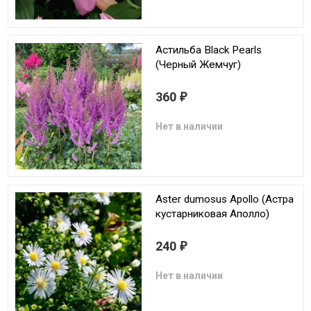
Астильба Black Pearls
(Черный Жемчуг)
360
₽
Нет в наличии
Aster dumosus Apollo (Астра
кустарниковая Аполло)
240
₽
Нет в наличии