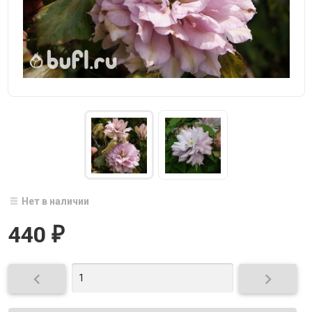
Нет в наличии
440
₽

