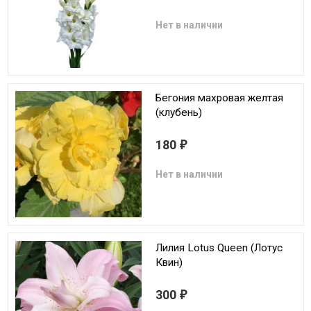
Нет в наличии
Бегония махровая желтая
(клубень)
180
₽
Нет в наличии
Лилия Lotus Queen (Лотус
Квин)
300
₽