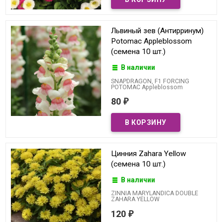
Львиный зев (Антирринум)
Potomac Appleblossom
(семена 10 шт.)
В наличии
SNAPDRAGON, F1 FORCING
POTOMAC Appleblossom
80
₽
Цинния Zahara Yellow
(семена 10 шт.)
В наличии
ZINNIA MARYLANDICA DOUBLE
ZAHARA YELLOW
120
₽