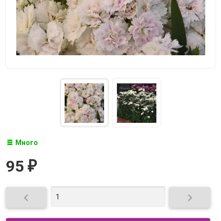
Много
95
₽

