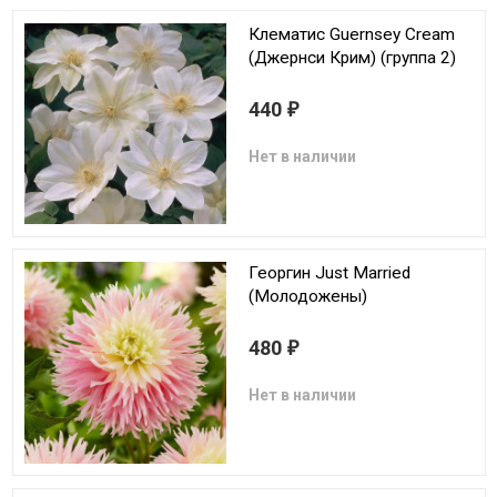
Клематис Guernsey Cream
(Джернси Крим) (группа 2)
440
₽
Нет в наличии
Георгин Just Married
(Молодожены)
480
₽
Нет в наличии