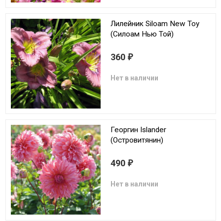
Лилейник Siloam New Toy
(Силоам Нью Той)
360
₽
Нет в наличии
Георгин Islander
(Островитянин)
490
₽
Нет в наличии