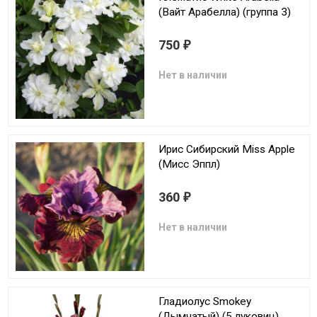
(Вайт Арабелла) (группа 3)
750
₽
Нет в наличии
Ирис Сибирский Miss Apple
(Мисс Эппл)
360
₽
Нет в наличии
Гладиолус Smokey
(Дымчатый) (5 луковиц)