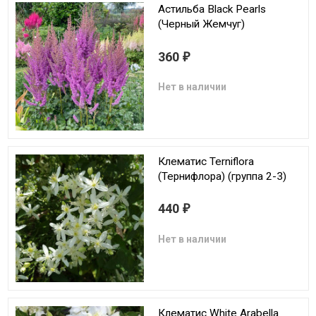
Астильба Black Pearls
(Черный Жемчуг)
360
₽
Нет в наличии
Клематис Terniflora
(Тернифлора) (группа 2-3)
440
₽
Нет в наличии
Клематис White Arabella