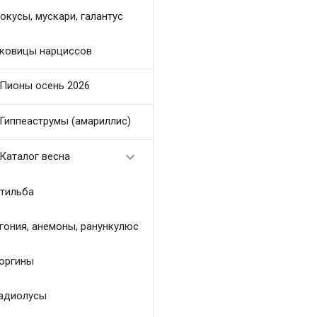
окусы, мускари, галантус
ковицы нарциссов
Пионы осень 2026
Гиппеаструмы (амариллис)

Каталог весна
тильба
гония, анемоны, ранункулюс
оргины
адиолусы