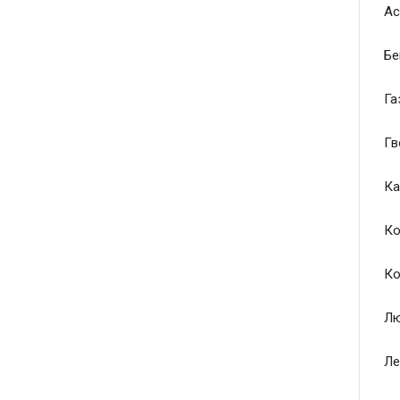
Ас
Бе
Га
Гв
Ка
Ко
Ко
Лю
Ле