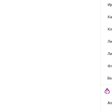
Ир
Ка
Кл
Ли
Ли
Ф
Ве
Ал