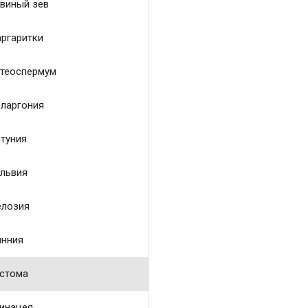
виный зев
ргаритки
теоспермум
ларгония
туния
львия
лозия
нния
стома
инацея