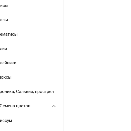
исы
ллы
ематисы
лии
лейники
локсы
роника, Сальвия, прострел

Семена цветов
иссум