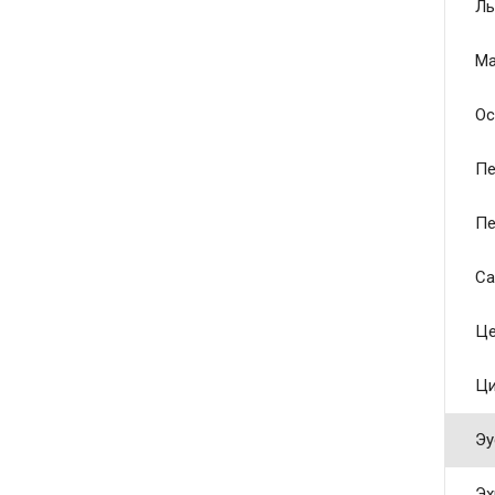
Ль
Ма
Ос
Пе
Пе
Са
Це
Ци
Эу
Эх