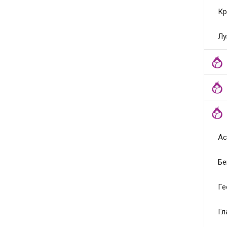
Кр
Лу
Ас
Бе
Ге
Гл