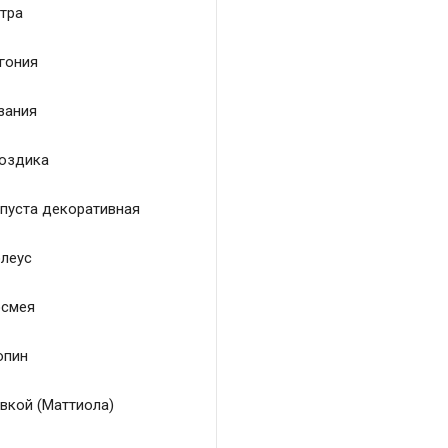
тра
гония
зания
оздика
пуста декоративная
леус
смея
пин
вкой (Маттиола)