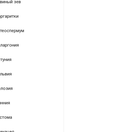
виный зев
ргаритки
теоспермум
ларгония
туния
львия
лозия
нния
стома
инацея