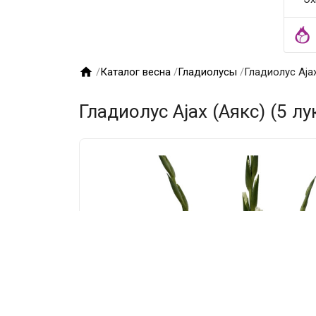

/
Каталог весна
/
Гладиолусы
/
Гладиолус Ajax
Гладиолус Ajax (Аякс) (5 л