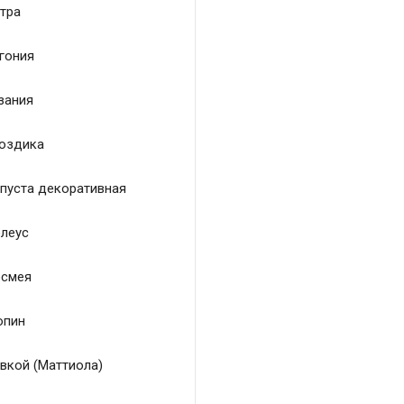
тра
гония
зания
оздика
пуста декоративная
леус
смея
пин
вкой (Маттиола)