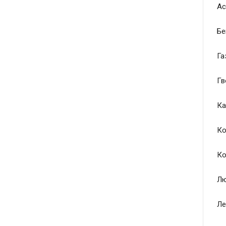
Ас
Бе
Га
Гв
Ка
Ко
Ко
Лю
Ле