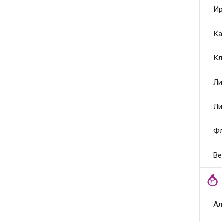
Ир
Ка
Кл
Ли
Ли
Ф
Ве
Ал