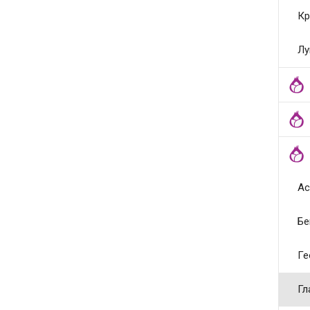
Кр
Лу
Ас
Бе
Ге
Гл