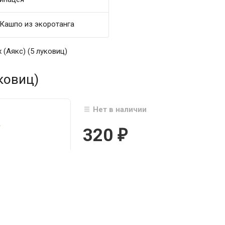
Кашпо из экоротанга
 (Аякс) (5 луковиц)
уковиц)
Нет в наличии
320
₽

