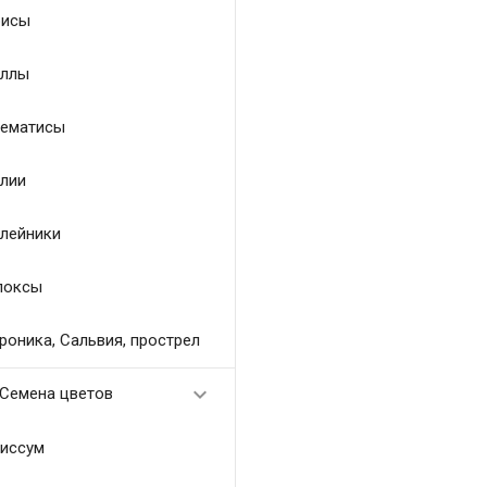
исы
ллы
ематисы
лии
лейники
локсы
роника, Сальвия, прострел

Семена цветов
иссум