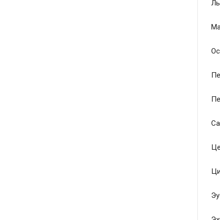
Ль
Ма
Ос
Пе
Пе
Са
Це
Ци
Эу
Эх