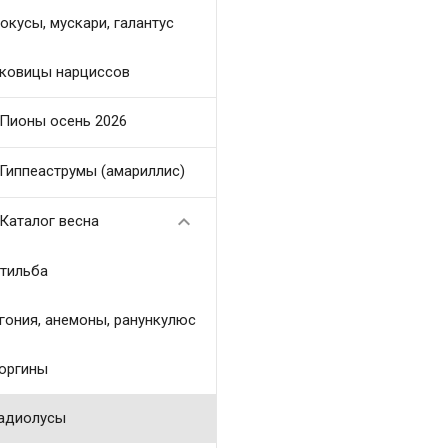
окусы, мускари, галантус
ковицы нарциссов
Пионы осень 2026
Гиппеаструмы (амариллис)

Каталог весна
тильба
гония, анемоны, ранункулюс
оргины
адиолусы