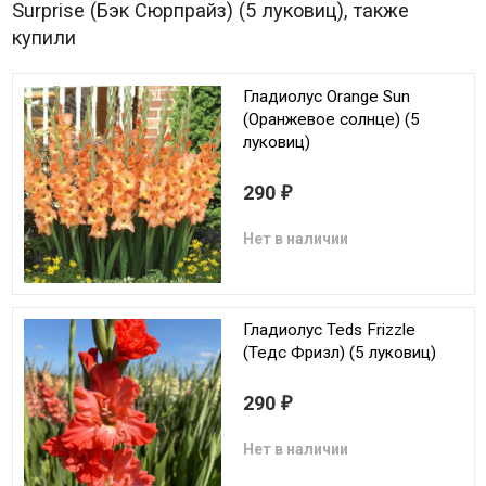
Surprise (Бэк Сюрпрайз) (5 луковиц), также
купили
Гладиолус Orange Sun
(Оранжевое солнце) (5
луковиц)
290
₽
Нет в наличии
Гладиолус Teds Frizzle
(Тедс Фризл) (5 луковиц)
290
₽
Нет в наличии