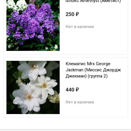
Флокс Amethyst (Аметист)
250
₽
Нет в наличии
Клематис Mrs George
Jackman (Миссис Джордж
Джекман) (группа 2)
440
₽
Нет в наличии