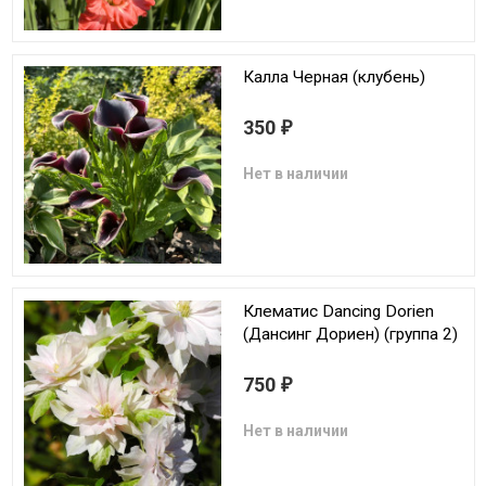
Калла Черная (клубень)
350
₽
Нет в наличии
Клематис Dancing Dorien
(Дансинг Дориен) (группа 2)
750
₽
Нет в наличии