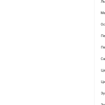
Ль
Ма
Ос
Пе
Пе
Са
Це
Ци
Эу
Эх