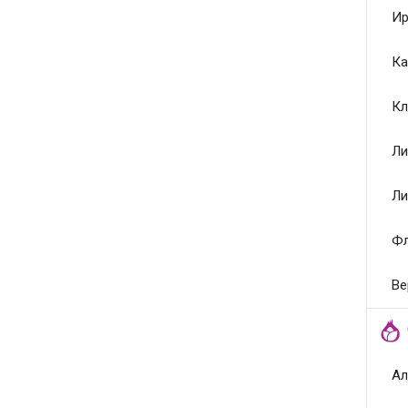
Ир
Ка
Кл
Ли
Ли
Ф
Ве
Ал