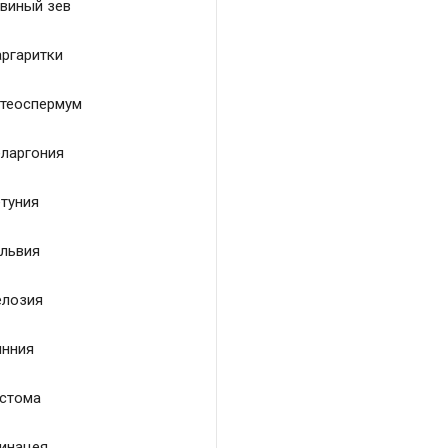
виный зев
ргаритки
теоспермум
ларгония
туния
львия
лозия
нния
стома
инацея