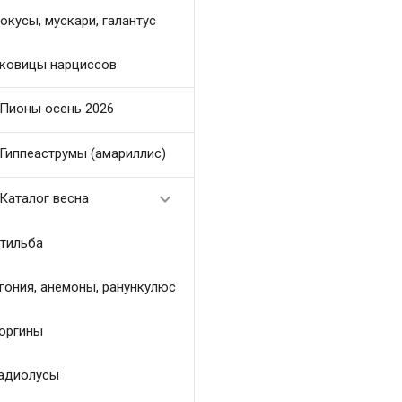
окусы, мускари, галантус
ковицы нарциссов
Пионы осень 2026
Гиппеаструмы (амариллис)

Каталог весна
тильба
гония, анемоны, ранункулюс
оргины
адиолусы