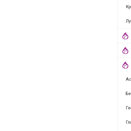
Кр
Лу
Ас
Бе
Ге
Гл