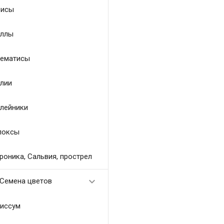
исы
ллы
ематисы
лии
лейники
локсы
роника, Сальвия, прострел

Семена цветов
иссум