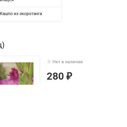
Кашпо из экоротанга
ц)
Нет в наличии
280
₽

