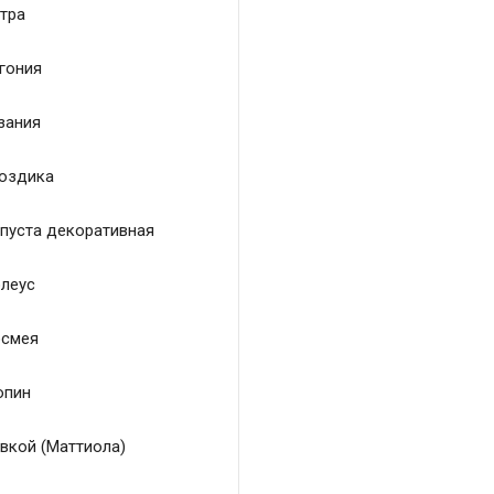
тра
гония
зания
оздика
пуста декоративная
леус
смея
пин
вкой (Маттиола)