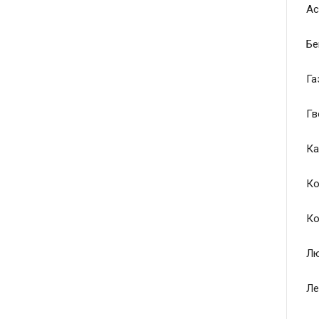
Ас
Бе
Га
Гв
Ка
Ко
Ко
Лю
Ле