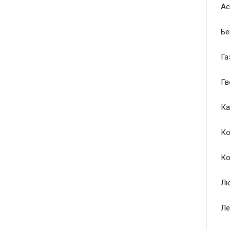
Ас
Бе
Га
Гв
Ка
Ко
Ко
Лю
Ле