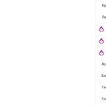
Кр
Лу
Ас
Бе
Ге
Гл