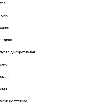
тра
гония
зания
оздика
пуста декоративная
леус
смея
пин
вкой (Маттиола)