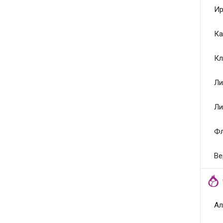
Ир
Ка
Кл
Ли
Ли
Ф
Ве
Ал