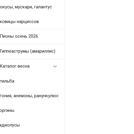
окусы, мускари, галантус
ковицы нарциссов
Пионы осень 2026
Гиппеаструмы (амариллис)

Каталог весна
тильба
гония, анемоны, ранункулюс
оргины
адиолусы