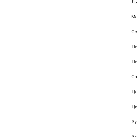
Ль
Ма
Ос
Пе
Пе
Са
Це
Ци
Эу
Эх