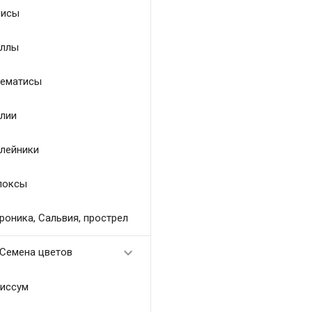
исы
ллы
ематисы
лии
лейники
локсы
роника, Сальвия, прострел

Семена цветов
иссум