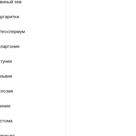
виный зев
ргаритки
теоспермум
ларгония
туния
львия
лозия
нния
стома
инацея