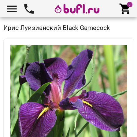



Ирис Луизианский Black Gamecock