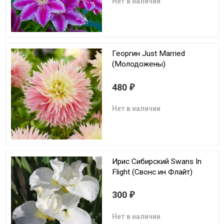
Нет в наличии
Георгин Just Married
(Молодожены)
480
₽
Нет в наличии
Ирис Сибирский Swans In
Flight (Свонс ин Флайт)
300
₽
Нет в наличии