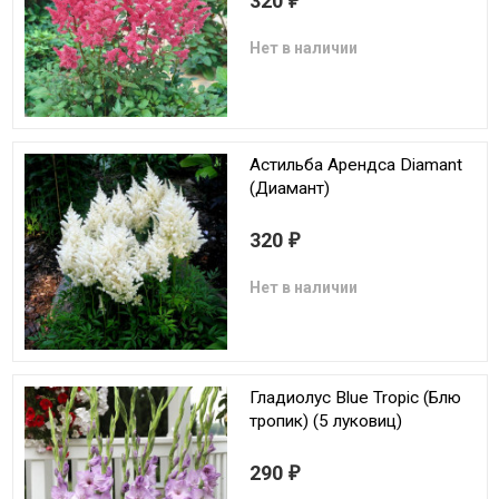
320
₽
Нет в наличии
Астильба Арендса Diamant
(Диамант)
320
₽
Нет в наличии
Гладиолус Blue Tropic (Блю
тропик) (5 луковиц)
290
₽