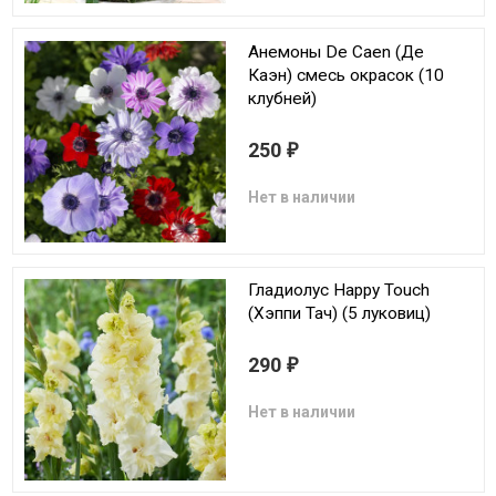
Анемоны De Caen (Де
Каэн) смесь окрасок (10
клубней)
250
₽
Нет в наличии
Гладиолус Happy Touch
(Хэппи Тач) (5 луковиц)
290
₽
Нет в наличии