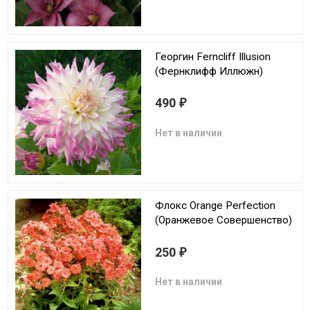
Георгин Ferncliff Illusion
(Фернклифф Иллюжн)
490
₽
Нет в наличии
Флокс Orange Perfection
(Оранжевое Совершенство)
250
₽
Нет в наличии