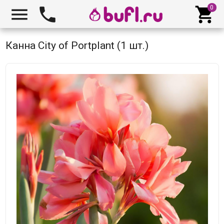



Канна City of Portplant (1 шт.)