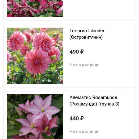
Георгин Islander
(Островитянин)
490
₽
Нет в наличии
Клематис Rosamunde
(Розамунда) (группа 3)
440
₽
Нет в наличии