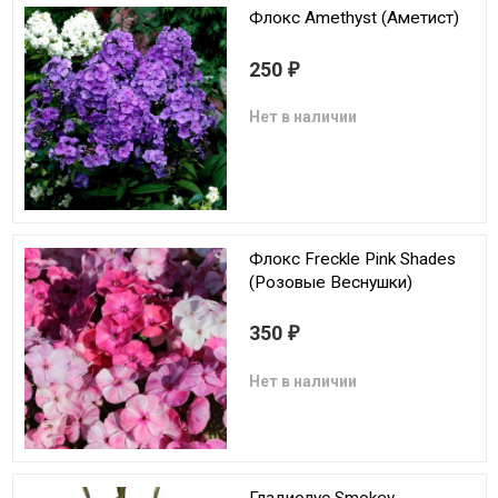
Флокс Amethyst (Аметист)
250
₽
Нет в наличии
Флокс Freckle Pink Shades
(Розовые Веснушки)
350
₽
Нет в наличии
Гладиолус Smokey