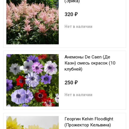
(Эрика)
320
₽
Нет в наличии
Анемоны De Caen (Де
Каэн) смесь окрасок (10
клубней)
250
₽
Нет в наличии
Георгин Kelvin Floodlight
(Прожектор Кельвина)