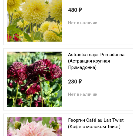
480
₽
Нет в наличии
Astrantia major Primadonna
(Астранция крупная
Примадонна)
280
₽
Нет в наличии
Георгин Café au Lait Twist
(Кофе с молоком Твист)