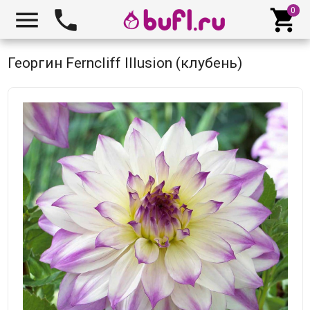



Георгин Ferncliff Illusion (клубень)