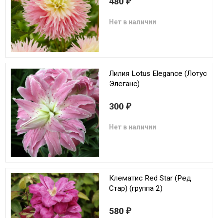
480
₽
Нет в наличии
Лилия Lotus Elegance (Лотус
Элеганс)
300
₽
Нет в наличии
Клематис Red Star (Ред
Стар) (группа 2)
580
₽