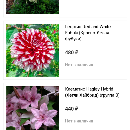
Георгин Red and White
Fubuki (Красно-белая
Фубуки)
480
₽
Нет в наличии
Клематис Hagley Hybrid
(Хегли Хайбрид) (группа 3)
440
₽
Нет в наличии