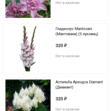
Нет в наличии
Гладиолус Mantovani
(Мантовани) (5 луковиц)
320
₽
Нет в наличии
Астильба Арендса Diamant
(Диамант)
320
₽
Нет в наличии