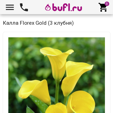



Калла Florex Gold (3 клубня)