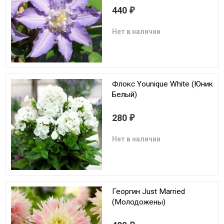
440
₽
Нет в наличии
Флокс Younique White (Юник
Белый)
280
₽
Нет в наличии
Георгин Just Married
(Молодожены)