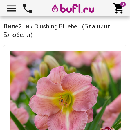



Лилейник Blushing Bluebell (Блашинг
Блюбелл)