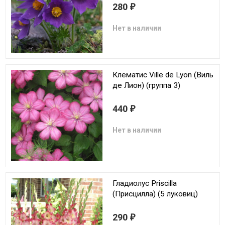
280
₽
Нет в наличии
Клематис Ville de Lyon (Виль
де Лион) (группа 3)
440
₽
Нет в наличии
Гладиолус Priscilla
(Присцилла) (5 луковиц)
290
₽