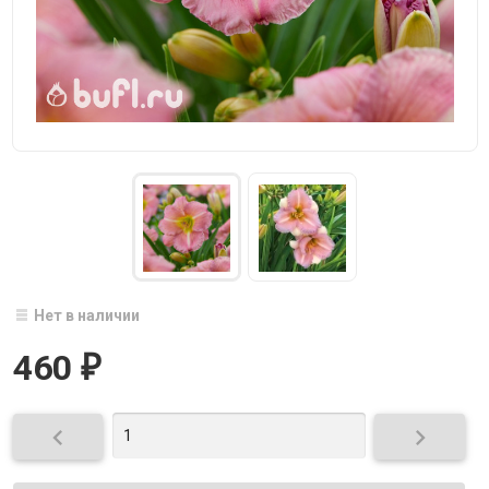
Нет в наличии
460
₽

