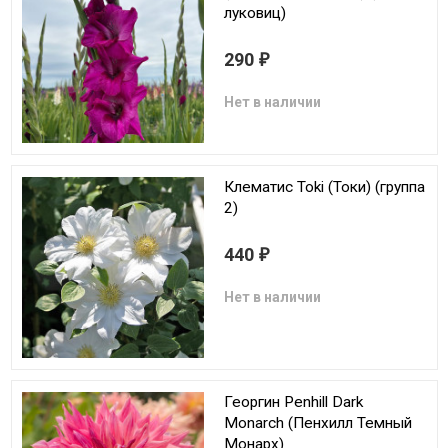
луковиц)
290
₽
Нет в наличии
Клематис Toki (Токи) (группа
2)
440
₽
Нет в наличии
Георгин Penhill Dark
Monarch (Пенхилл Темный
Монарх)