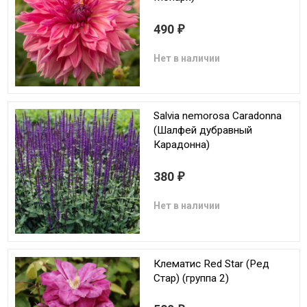
490
₽
Нет в наличии
Salvia nemorosa Caradonna
(Шалфей дубравный
Карадонна)
380
₽
Нет в наличии
Клематис Red Star (Ред
Стар) (группа 2)