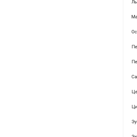
Ль
Ма
Ос
Пе
Пе
Са
Це
Ци
Эу
Эх