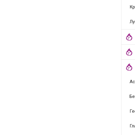
Кр
Лу
Ас
Бе
Ге
Гл