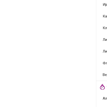
Ир
Ка
Кл
Ли
Ли
Ф
Ве
Ал