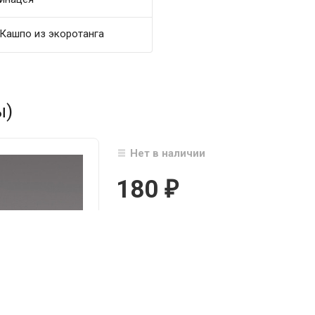
Кашпо из экоротанга
ы)
Нет в наличии
180
₽

