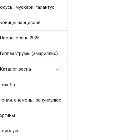
окусы, мускари, галантус
ковицы нарциссов
Пионы осень 2026
Гиппеаструмы (амариллис)

Каталог весна
тильба
гония, анемоны, ранункулюс
оргины
адиолусы