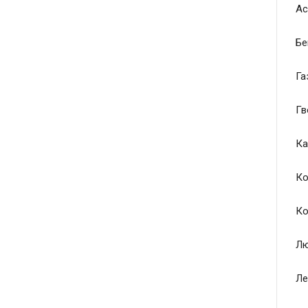
Ас
Бе
Га
Гв
Ка
Ко
Ко
Лю
Ле