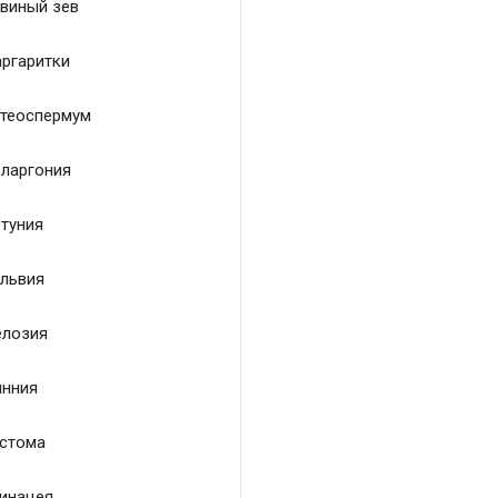
виный зев
ргаритки
теоспермум
ларгония
туния
львия
лозия
нния
стома
инацея