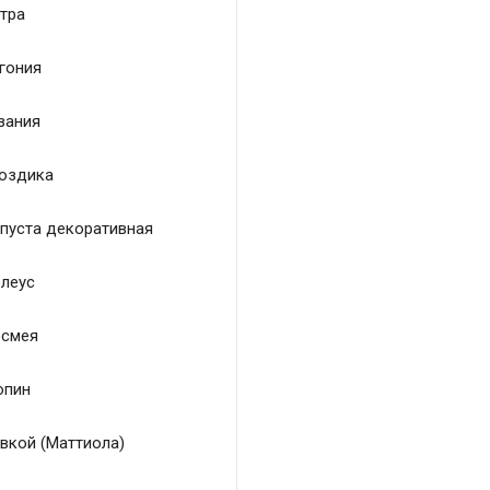
тра
гония
зания
оздика
пуста декоративная
леус
смея
пин
вкой (Маттиола)