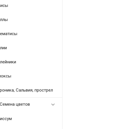
исы
ллы
ематисы
лии
лейники
локсы
роника, Сальвия, прострел

Семена цветов
иссум