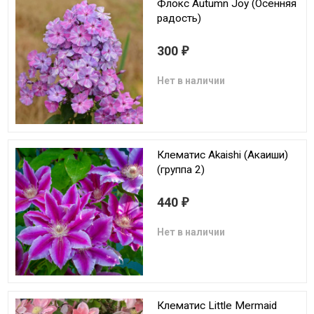
Флокс Autumn Joy (Осенняя
радость)
300
₽
Нет в наличии
Клематис Akaishi (Акаиши)
(группа 2)
440
₽
Нет в наличии
Клематис Little Mermaid