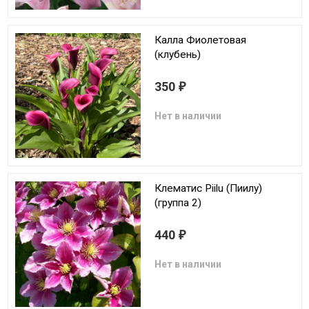
Калла Фиолетовая
(клубень)
350
₽
Нет в наличии
Клематис Piilu (Пиилу)
(группа 2)
440
₽
Нет в наличии