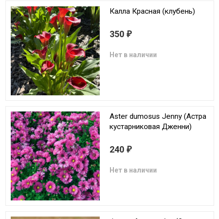
Калла Красная (клубень)
350
₽
Нет в наличии
Aster dumosus Jenny (Астра
кустарниковая Дженни)
240
₽
Нет в наличии