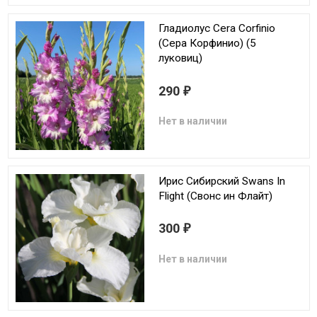
Гладиолус Cera Corfinio
(Сера Корфинио) (5
луковиц)
290
₽
Нет в наличии
Ирис Сибирский Swans In
Flight (Свонс ин Флайт)
300
₽
Нет в наличии