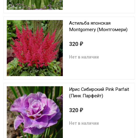
Астильба японская
Montgomery (Монтгомери)
320
₽
Нет в наличии
Ирис Сибирский Pink Parfait
(Пинк Парфейт)
320
₽
Нет в наличии