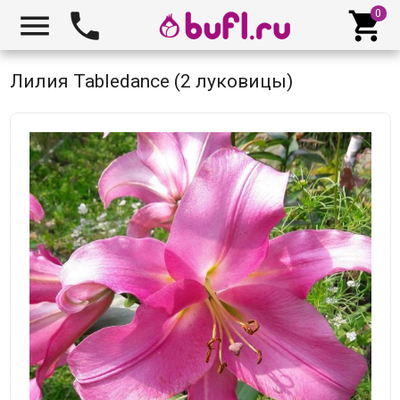



Лилия Tabledance (2 луковицы)