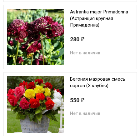
Astrantia major Primadonna
(Астранция крупная
Примадонна)
280
₽
Нет в наличии
Бегония махровая смесь
сортов (3 клубня)
550
₽
Нет в наличии