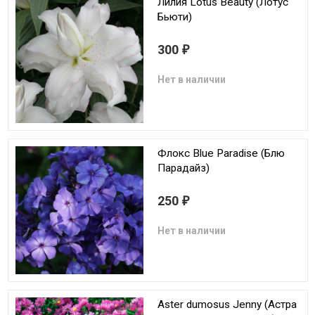
Лилия Lotus Beauty (Лотус
Бьюти)
300
₽
Нет в наличии
Флокс Blue Paradise (Блю
Парадайз)
250
₽
Нет в наличии
Aster dumosus Jenny (Астра