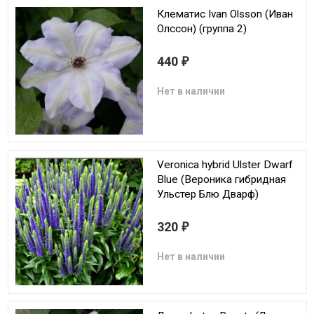
Клематис Ivan Olsson (Иван
Олссон) (группа 2)
440
₽
Нет в наличии
Veronica hybrid Ulster Dwarf
Blue (Вероника гибридная
Ульстер Блю Дварф)
320
₽
Нет в наличии