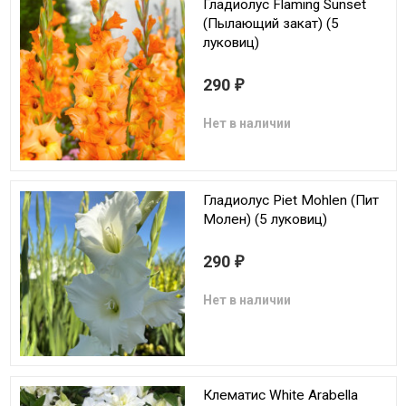
Гладиолус Flaming Sunset
(Пылающий закат) (5
луковиц)
290
₽
Нет в наличии
Гладиолус Piet Mohlen (Пит
Молен) (5 луковиц)
290
₽
Нет в наличии
Клематис White Arabella