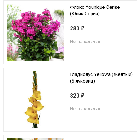
Флокс Younique Cerise
(Юник Сериз)
280
₽
Нет в наличии
Гладиолус Yellowa (Желтый)
(5 луковиц)
320
₽
Нет в наличии