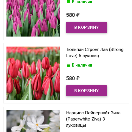
В наличии
580
₽
Тюльпан Стронг Лав (Strong
Love) 5 луковиц
В наличии
580
₽
Нарцисс Пейпервайт Зива
(Paperwhite Ziva) 3
луковицы