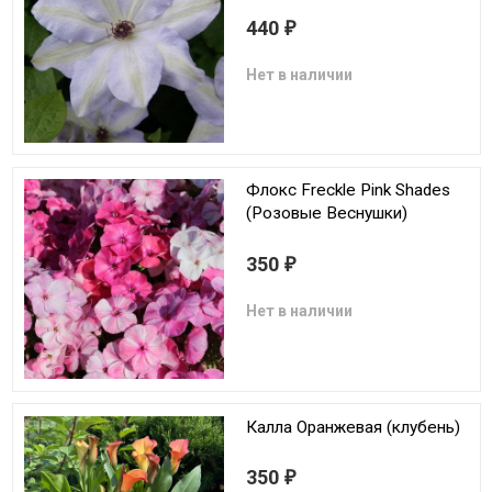
440
₽
Нет в наличии
Флокс Freckle Pink Shades
(Розовые Веснушки)
350
₽
Нет в наличии
Калла Оранжевая (клубень)
350
₽