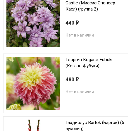
Castle (Миссис Спенсер
Касл) (группа 2)
440
₽
Нет в наличии
Георгин Kogane Fubuki
(Когане Фубуки)
480
₽
Нет в наличии
Гладиолус Bartok (Барток) (5
луковиц)