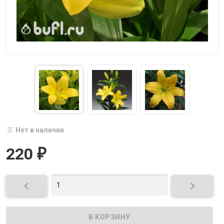
Нет в наличии
220
₽

