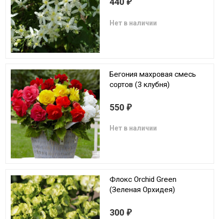
440
₽
Нет в наличии
Бегония махровая смесь
сортов (3 клубня)
550
₽
Нет в наличии
Флокс Orchid Green
(Зеленая Орхидея)
300
₽