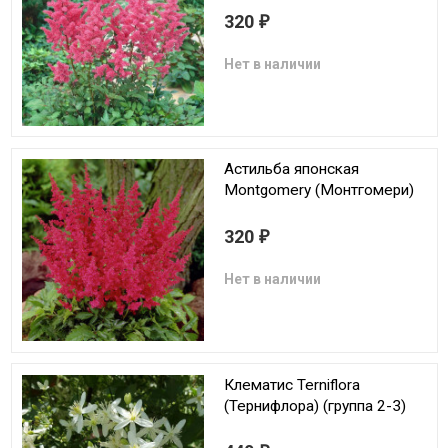
320
₽
Нет в наличии
Астильба японская
Montgomery (Монтгомери)
320
₽
Нет в наличии
Клематис Terniflora
(Тернифлора) (группа 2-3)