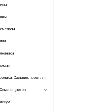
исы
ллы
ематисы
лии
лейники
локсы
роника, Сальвия, прострел

Семена цветов
иссум