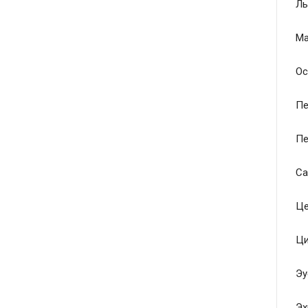
Ль
Ма
Ос
Пе
Пе
Са
Це
Ци
Эу
Эх