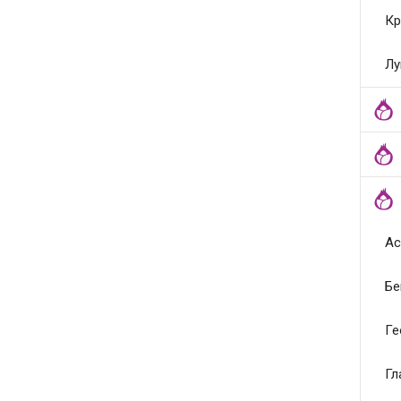
Кр
Лу
Ас
Бе
Ге
Гл