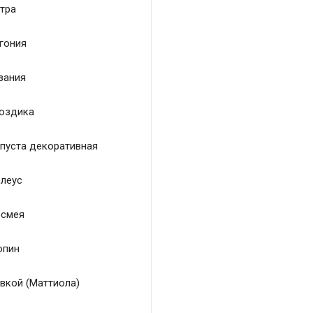
тра
гония
зания
оздика
пуста декоративная
леус
смея
пин
вкой (Маттиола)