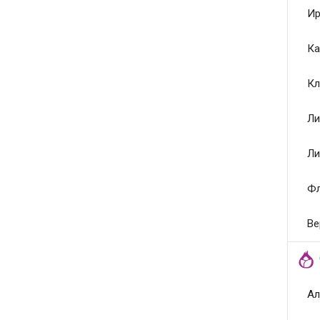
Ир
Ка
Кл
Ли
Ли
Ф
Ве
Ал