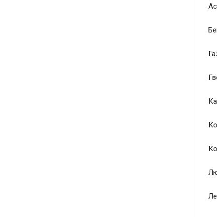
Ас
Бе
Га
Гв
Ка
Ко
Ко
Лю
Ле