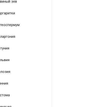
виный зев
ргаритки
теоспермум
ларгония
туния
львия
лозия
нния
стома
инацея