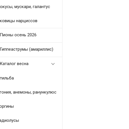
окусы, мускари, галантус
ковицы нарциссов
Пионы осень 2026
Гиппеаструмы (амариллис)

Каталог весна
тильба
гония, анемоны, ранункулюс
оргины
адиолусы