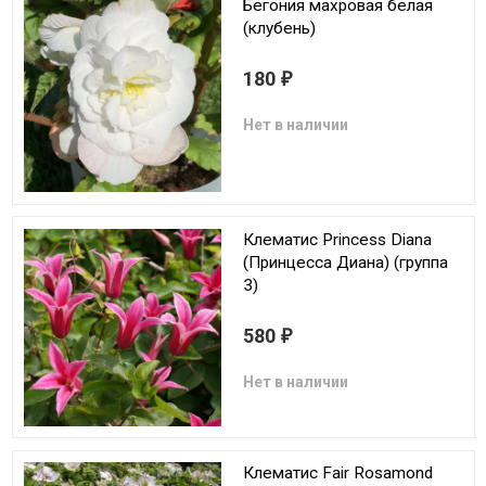
Бегония махровая белая
(клубень)
180
₽
Нет в наличии
Клематис Princess Diana
(Принцесса Диана) (группа
3)
580
₽
Нет в наличии
Клематис Fair Rosamond