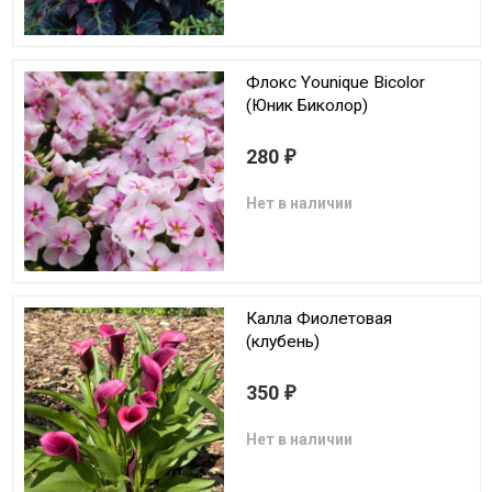
Флокс Younique Bicolor
(Юник Биколор)
280
₽
Нет в наличии
Калла Фиолетовая
(клубень)
350
₽
Нет в наличии