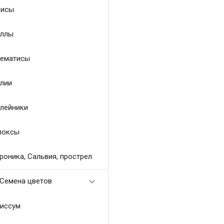
исы
ллы
ематисы
лии
лейники
локсы
роника, Сальвия, прострел

Семена цветов
иссум