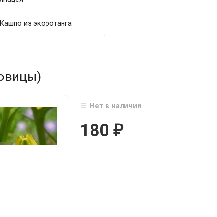
Кашпо из экоротанга
ковицы)
Нет в наличии
180
₽

