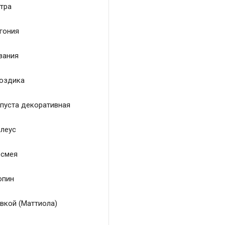
тра
гония
зания
оздика
пуста декоративная
леус
смея
пин
вкой (Маттиола)