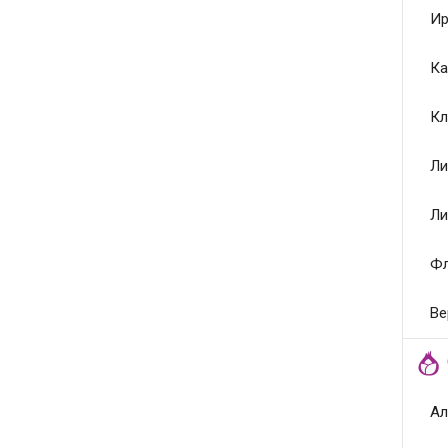
Ир
Ка
Кл
Ли
Ли
Ф
Ве
Ал