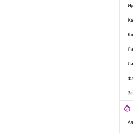
Ир
Ка
Кл
Ли
Ли
Ф
Ве
Ал