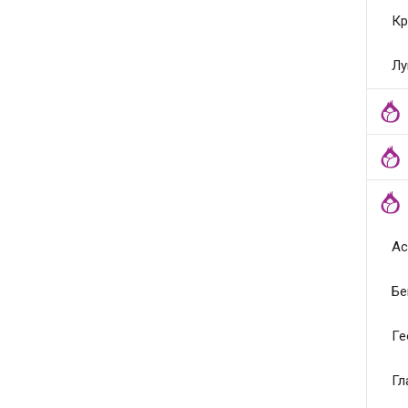
Кр
Лу
Ас
Бе
Ге
Гл