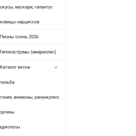
окусы, мускари, галантус
ковицы нарциссов
Пионы осень 2026
Гиппеаструмы (амариллис)

Каталог весна
тильба
гония, анемоны, ранункулюс
оргины
адиолусы