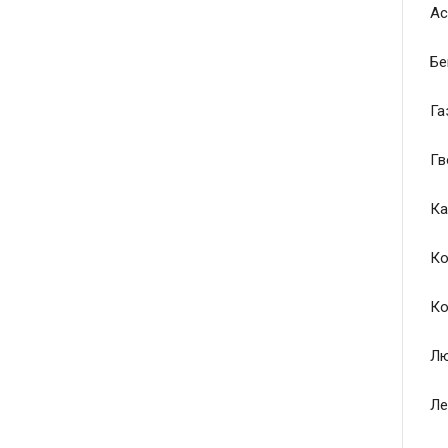
Ас
Бе
Га
Гв
Ка
Ко
Ко
Лю
Ле