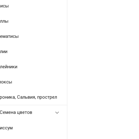
исы
ллы
ематисы
лии
лейники
локсы
роника, Сальвия, прострел

Семена цветов
иссум