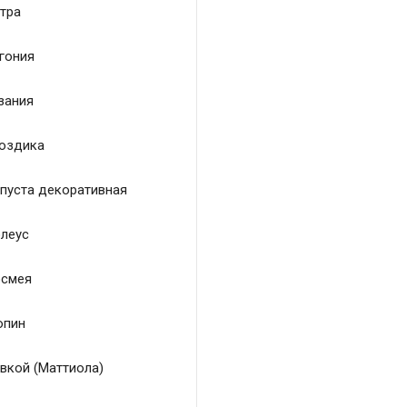
тра
гония
зания
оздика
пуста декоративная
леус
смея
пин
вкой (Маттиола)