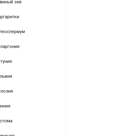
виный зев
ргаритки
теоспермум
ларгония
туния
львия
лозия
нния
стома
инацея