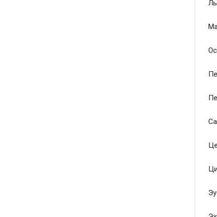
Ль
Ма
Ос
Пе
Пе
Са
Це
Ци
Эу
Эх