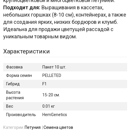
крупноцветковой и многоцветковой петунией.
Подходит для:
Выращивания в кассетах,
небольших горшках (8-10 см), контейнерах, а также
для создания ярких, низких бордюров и клумб.
Идеальна для продажи цветущей рассадой с
уникальным товарным видом.
Характеристики
Фасовка
Пакет 10 шт.
Форма семян
PELLETED
Гибрид
F1
Высота
15-20 см.
растения
Вес
0.01 кг
Производитель
HemGenetics
Категории:
Петуния
Семена цветов