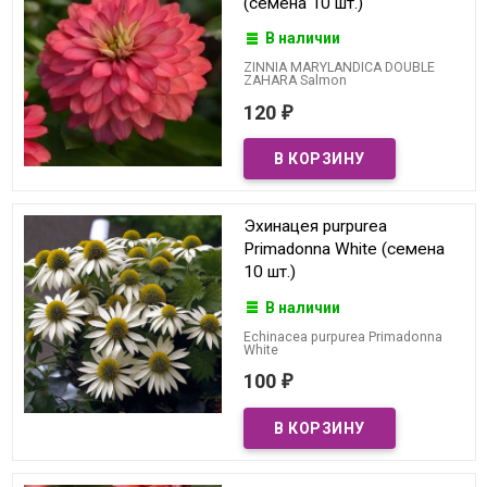
(семена 10 шт.)
В наличии
ZINNIA MARYLANDICA DOUBLE
ZAHARA Salmon
120
₽
Эхинацея purpurea
Primadonna White (семена
10 шт.)
В наличии
Echinacea purpurea Primadonna
White
100
₽