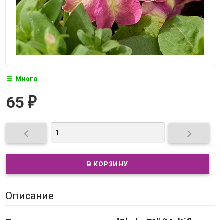
Много
65
₽


Описание