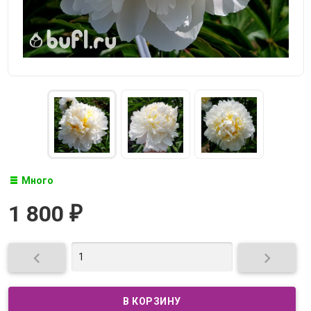
Много
1 800
₽

