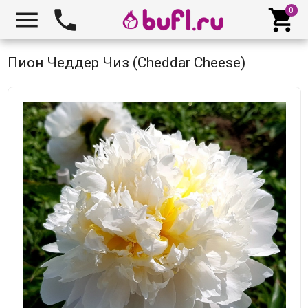



Пион Чеддер Чиз (Cheddar Cheese)