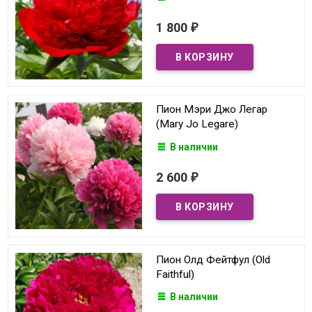
1 800
₽
Пион Мэри Джо Легар
(Mary Jo Legare)
В наличии
2 600
₽
Пион Олд Фейтфул (Old
Faithful)
В наличии