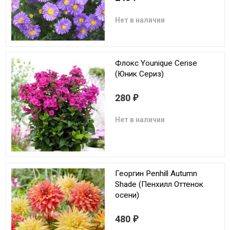
Нет в наличии
Флокс Younique Cerise
(Юник Сериз)
280
₽
Нет в наличии
Георгин Penhill Autumn
Shade (Пенхилл Оттенок
осени)
480
₽