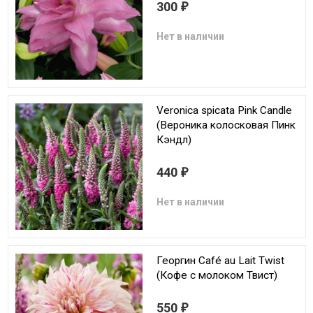
300
₽
Нет в наличии
Veronica spicata Pink Candle
(Вероника колосковая Пинк
Кэндл)
440
₽
Нет в наличии
Георгин Café au Lait Twist
(Кофе с молоком Твист)
550
₽