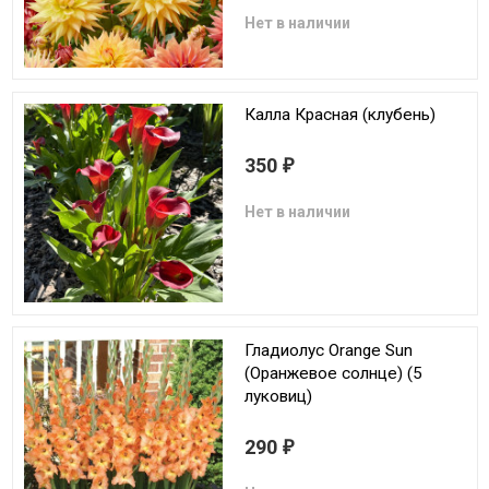
Нет в наличии
Калла Красная (клубень)
350
₽
Нет в наличии
Гладиолус Orange Sun
(Оранжевое солнце) (5
луковиц)
290
₽