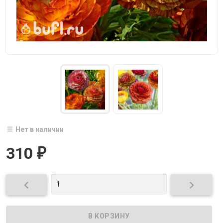
Нет в наличии
310
₽

