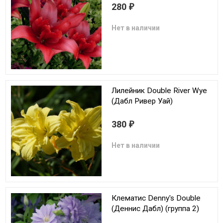
280
₽
Нет в наличии
Лилейник Double River Wye
(Дабл Ривер Уай)
380
₽
Нет в наличии
Клематис Denny's Double
(Деннис Дабл) (группа 2)