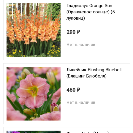
Гладиолус Orange Sun
(Оранжевое солнце) (5
луковиц)
290
₽
Нет в наличии
Лилейник Blushing Bluebell
(Блашинг Блюбелл)
460
₽
Нет в наличии