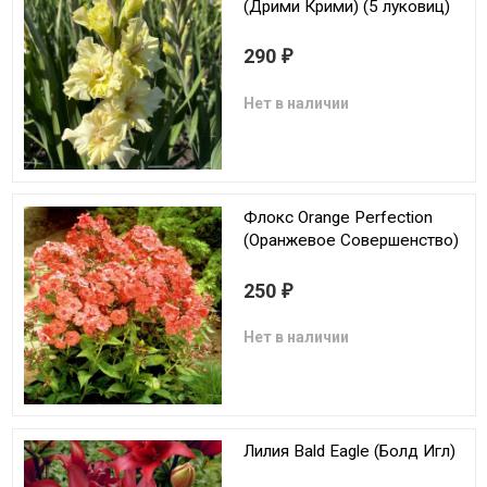
(Дрими Крими) (5 луковиц)
290
₽
Нет в наличии
Флокс Orange Perfection
(Оранжевое Совершенство)
250
₽
Нет в наличии
Лилия Bald Eagle (Болд Игл)