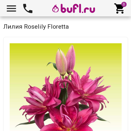



Лилия Roselily Floretta