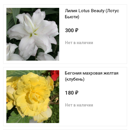
Лилия Lotus Beauty (Лотус
Бьюти)
300
₽
Нет в наличии
Бегония махровая желтая
(клубень)
180
₽
Нет в наличии