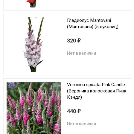
Гладиолус Mantovani
(Мантовани) (5 луковиц)
320
₽
Нет в наличии
Veronica spicata Pink Candle
(Вероника колосковая Пинк
Кэндл)
440
₽
Нет в наличии