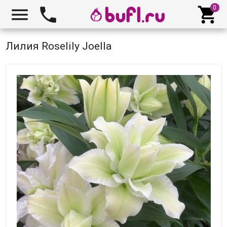



Лилия Roselily Joella