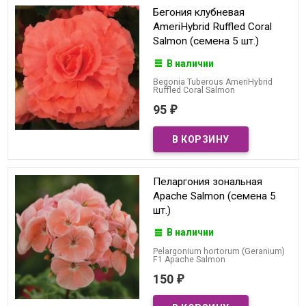
Бегония клубневая
AmeriHybrid Ruffled Coral
Salmon (семена 5 шт.)
В наличии
Begonia Tuberous AmeriHybrid
Ruffled Coral Salmon
95
₽
Пеларгония зональная
Apache Salmon (семена 5
шт.)
В наличии
Pelargonium hortorum (Geranium)
F1 Apache Salmon
150
₽