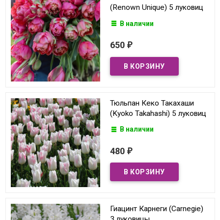
(Renown Unique) 5 луковиц
В наличии
650
₽
Тюльпан Кеко Такахаши
(Kyoko Takahashi) 5 луковиц
В наличии
480
₽
Гиацинт Карнеги (Carnegie)
3 луковицы