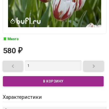
Много
580
₽


Характеристики