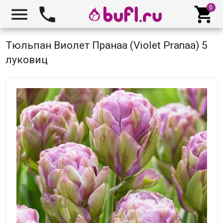



Тюльпан Виолет Пранаа (Violet Pranaa) 5
луковиц