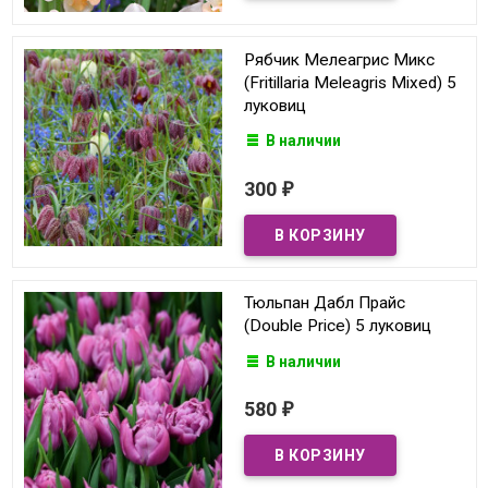
Рябчик Мелеагрис Микс
(Fritillaria Meleagris Mixed) 5
луковиц
В наличии
300
₽
Тюльпан Дабл Прайс
(Double Price) 5 луковиц
В наличии
580
₽