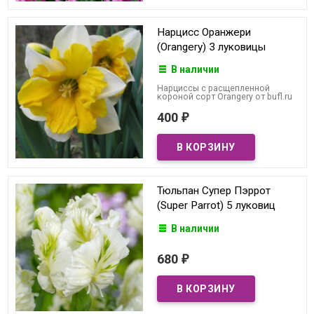
Нарцисс Оранжери
(Orangery) 3 луковицы
В наличии
Нарциссы с расщепленной
короной сорт Orangery от bufl.ru
400
₽
Тюльпан Супер Пэррот
(Super Parrot) 5 луковиц
В наличии
680
₽