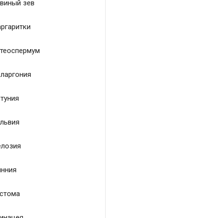
виный зев
ргаритки
теоспермум
ларгония
туния
львия
лозия
нния
стома
инацея