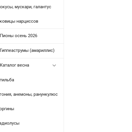
окусы, мускари, галантус
ковицы нарциссов
Пионы осень 2026
Гиппеаструмы (амариллис)

Каталог весна
тильба
гония, анемоны, ранункулюс
оргины
адиолусы