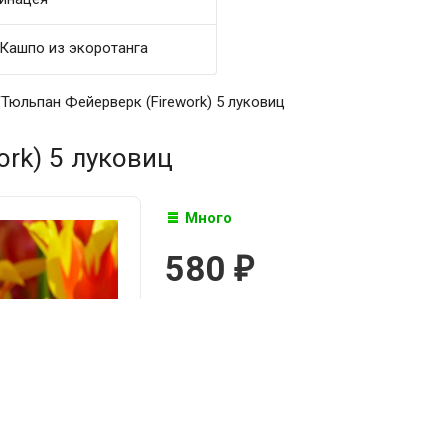
Кашпо из экоротанга
/
Тюльпан Фейерверк (Firework) 5 луковиц
rk) 5 луковиц
Много
580
₽

