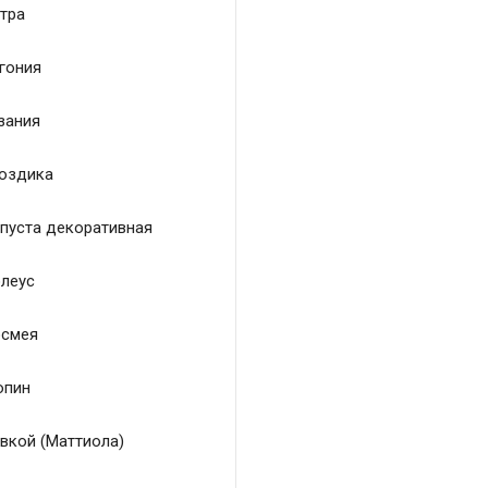
тра
гония
зания
оздика
пуста декоративная
леус
смея
пин
вкой (Маттиола)