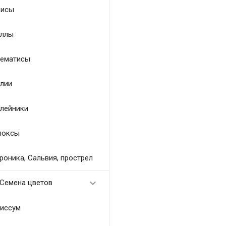
исы
ллы
ематисы
лии
лейники
локсы
роника, Сальвия, прострел

Семена цветов
иссум