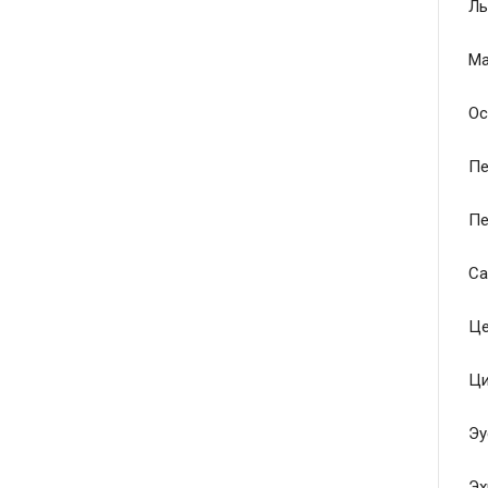
Ль
Ма
Ос
Пе
Пе
Са
Це
Ци
Эу
Эх