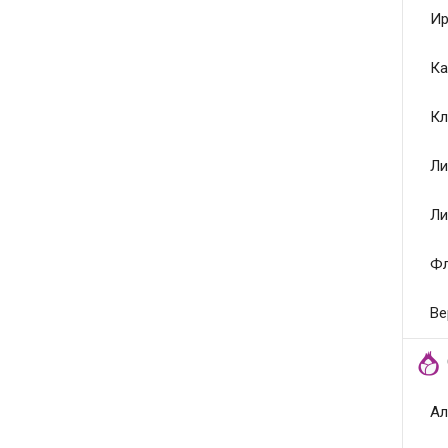
Ир
Ка
Кл
Ли
Ли
Ф
Ве
Ал