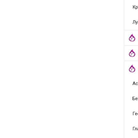
Кр
Лу
Ас
Бе
Ге
Гл