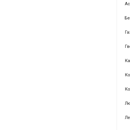
Ас
Бе
Га
Гв
Ка
Ко
Ко
Лю
Ле