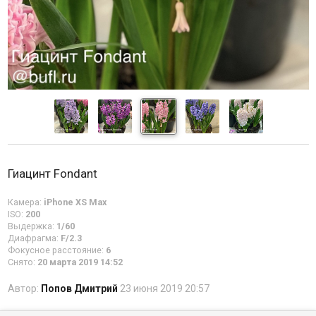
Гиацинт Fondant
Камера:
iPhone XS Max
ISO:
200
Выдержка:
1/60
Диафрагма:
F/2.3
Фокусное расстояние:
6
Снято:
20 марта 2019 14:52
Автор:
Попов Дмитрий
23 июня 2019 20:57