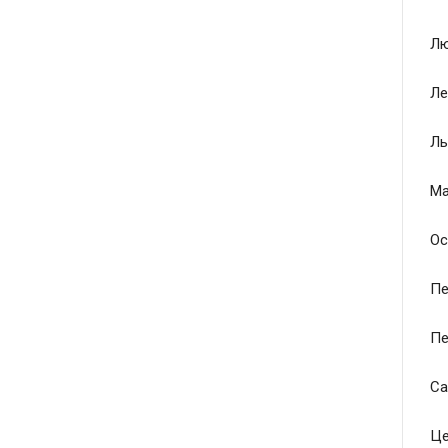
Лю
Ле
Ль
Ма
Ос
Пе
Пе
Са
Це