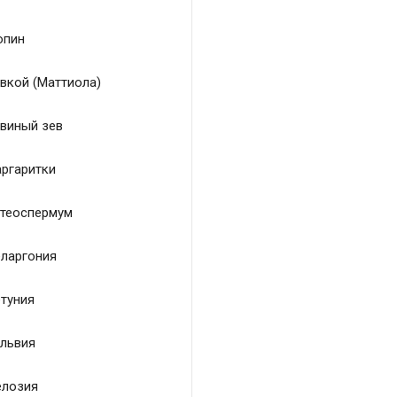
пин
вкой (Маттиола)
виный зев
ргаритки
теоспермум
ларгония
туния
львия
лозия