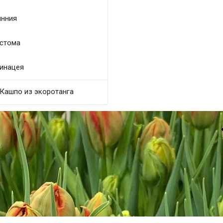
нния
стома
инацея
Кашпо из экоротанга