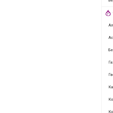
Ве
Ал
Ас
Бе
Га
Гв
Ка
Ко
Ко