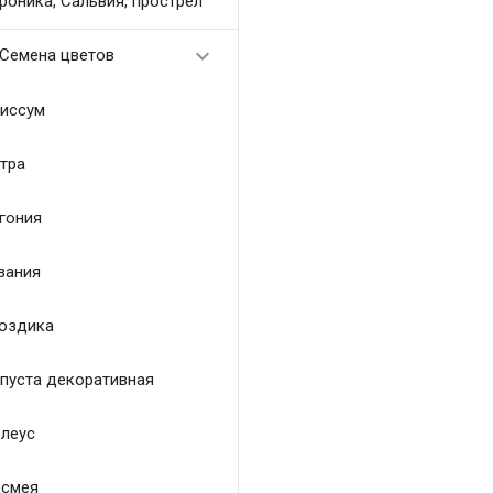
роника, Сальвия, прострел

Семена цветов
иссум
тра
гония
зания
оздика
пуста декоративная
леус
смея