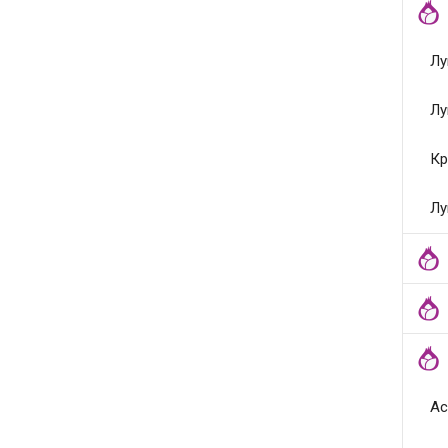
Лу
Лу
Кр
Лу
Ас