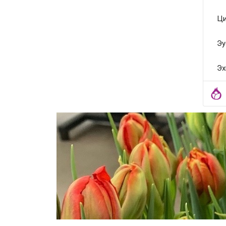
Ци
Эу
Эх