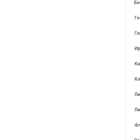
Бе
Ге
Гл
Ир
Ка
Кл
Ли
Ли
Ф