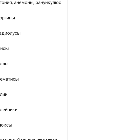
гония, анемоны, ранункулюс
оргины
адиолусы
исы
ллы
ематисы
лии
лейники
локсы