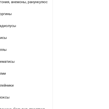
гония, анемоны, ранункулюс
оргины
адиолусы
исы
ллы
ематисы
лии
лейники
локсы