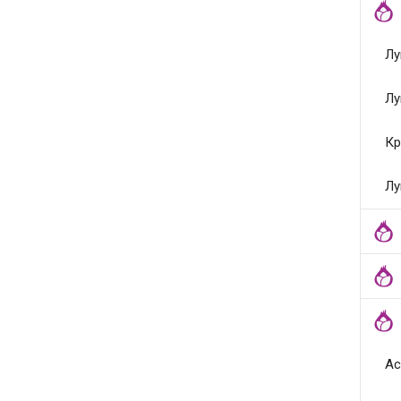
Лу
Лу
Кр
Лу
Ас