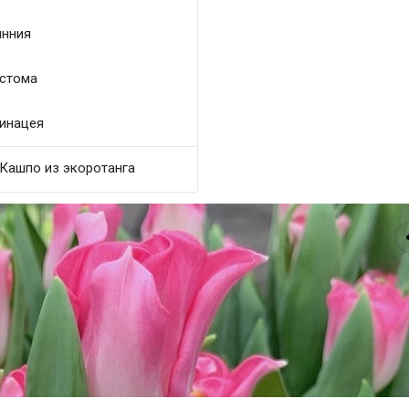
нния
стома
инацея
Кашпо из экоротанга