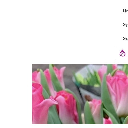
Ци
Эу
Эх