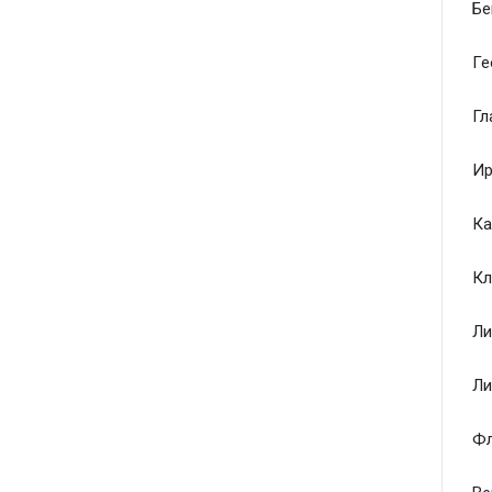
Бе
Ге
Гл
Ир
Ка
Кл
Ли
Ли
Ф