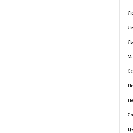
Лю
Ле
Ль
Ма
Ос
Пе
Пе
Са
Це