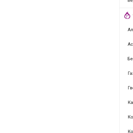
Ве
Ал
Ас
Бе
Га
Гв
Ка
Ко
Ко