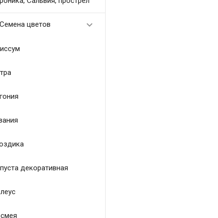
роника, Сальвия, прострел

Семена цветов
иссум
тра
гония
зания
оздика
пуста декоративная
леус
смея