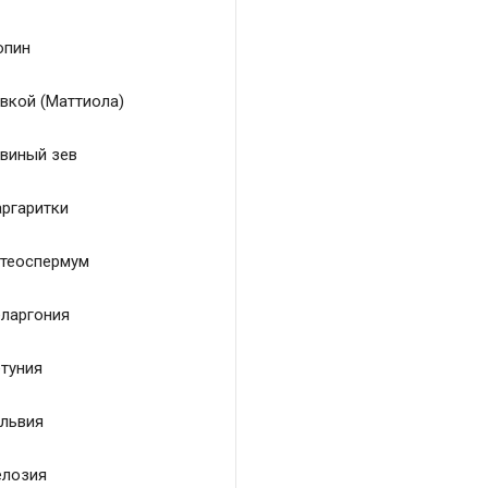
пин
вкой (Маттиола)
виный зев
ргаритки
теоспермум
ларгония
туния
львия
лозия