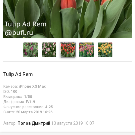
Tulip Ad Rem
Камера:
iPhone XS Max
ISO:
100
Выдержка:
1/50
Диафрагма:
F/1.9
Фокусное расстояние:
4.25
Снято:
20 марта 2019 16:26
Автор:
Попов Дмитрий
13 августа 2019 10:07