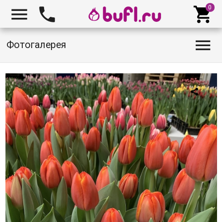




Фотогалерея