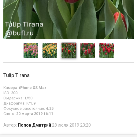
Tulip Tirana
Камера:
iPhone XS Max
ISO:
200
Выдержка:
1/50
Диафрагма:
F/1.9
Фокусное расстояние:
4.25
Снято:
20 марта 2019 16:11
Автор:
Попов Дмитрий
28 июля 2019 23:20