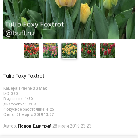
Tulip Foxy Foxtrot
Камера:
iPhone XS Max
ISO:
320
Выдержка:
1/50
Диафрагма:
F/1.9
Фокусное расстояние:
4.25
Снято:
21 марта 2019 13:27
Автор:
Попов Дмитрий
28 июля 2019 23:23