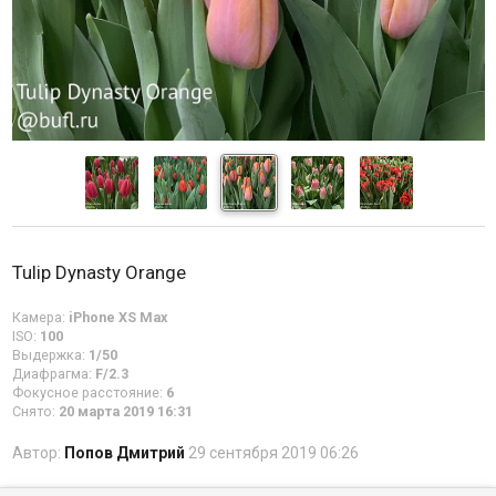
Tulip Dynasty Orange
Камера:
iPhone XS Max
ISO:
100
Выдержка:
1/50
Диафрагма:
F/2.3
Фокусное расстояние:
6
Снято:
20 марта 2019 16:31
Автор:
Попов Дмитрий
29 сентября 2019 06:26