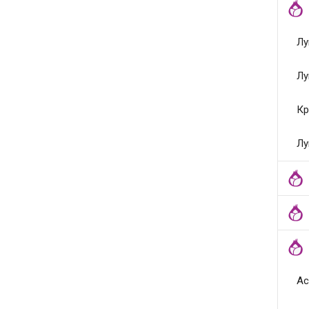
Лу
Лу
Кр
Лу
Ас