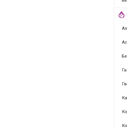
Ве
Ал
Ас
Бе
Га
Гв
Ка
Ко
Ко