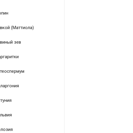
пин
вкой (Маттиола)
виный зев
ргаритки
теоспермум
ларгония
туния
львия
лозия