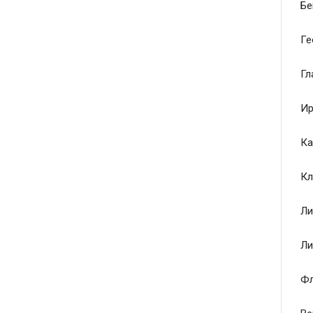
Бе
Ге
Гл
Ир
Ка
Кл
Ли
Ли
Ф