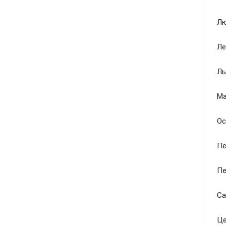
Лю
Ле
Ль
Ма
Ос
Пе
Пе
Са
Це