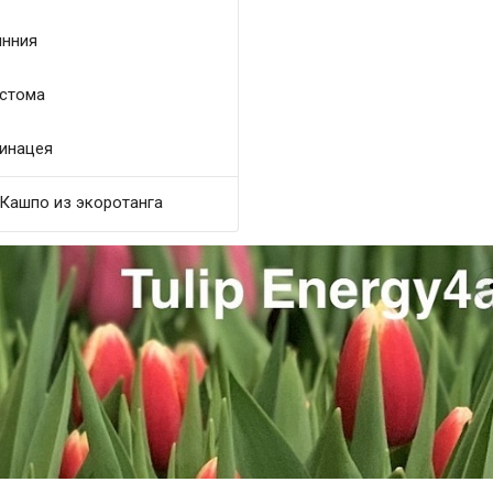
нния
стома
инацея
Кашпо из экоротанга