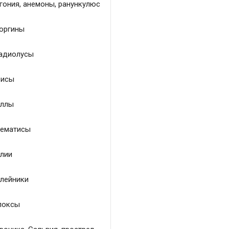
гония, анемоны, ранункулюс
оргины
адиолусы
исы
ллы
ематисы
лии
лейники
локсы