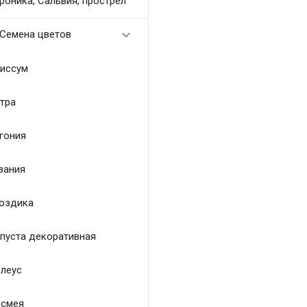
роника, Сальвия, прострел

Семена цветов
иссум
тра
гония
зания
оздика
пуста декоративная
леус
смея