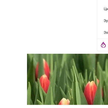
Ци
Эу
Эх