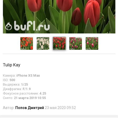
Tulip Kay
Камера:
iPhone XS Max
ISO:
500
Выдержка:
1/25
Диафрагма:
F/1.9
Фокусное расстояние:
4.25
Снято:
21 марта 2019 10:55
Автор:
Попов Дмитрий
23 мая 2020 09:52