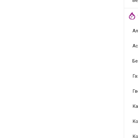
Ве
Ал
Ас
Бе
Га
Гв
Ка
Ко
Ко