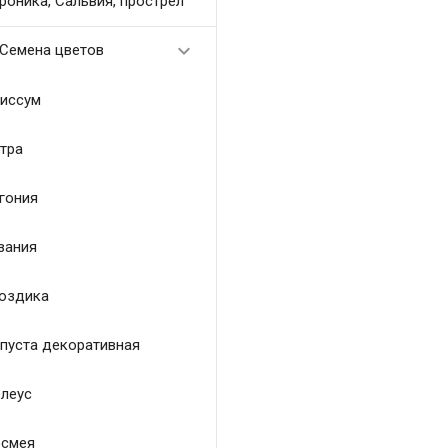
роника, Сальвия, прострел

Семена цветов
иссум
тра
гония
зания
оздика
пуста декоративная
леус
смея