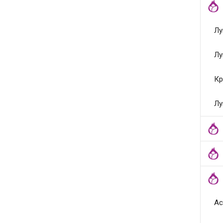
Лу
Лу
Кр
Лу
Ас