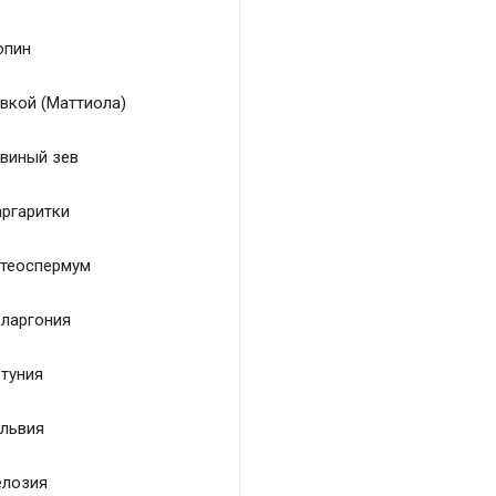
пин
вкой (Маттиола)
виный зев
ргаритки
теоспермум
ларгония
туния
львия
лозия