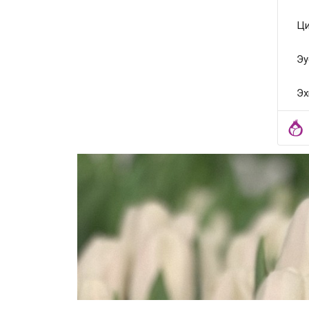
Ци
Эу
Эх