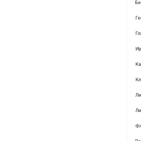
Бе
Ге
Гл
Ир
Ка
Кл
Ли
Ли
Ф