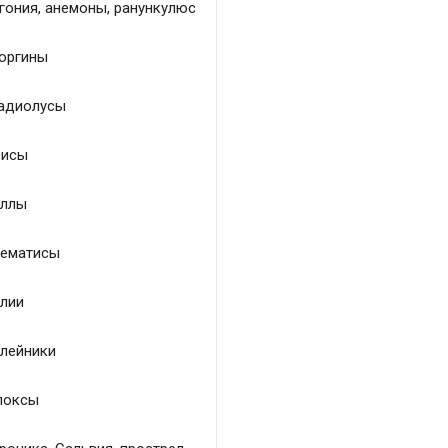
гония, анемоны, ранункулюс
оргины
адиолусы
исы
ллы
ематисы
лии
лейники
локсы