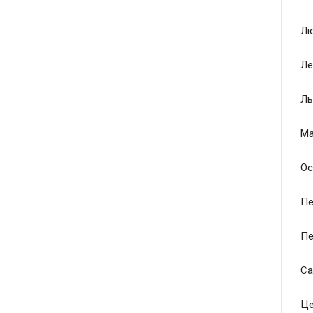
Лю
Ле
Ль
Ма
Ос
Пе
Пе
Са
Це