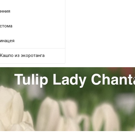
нния
стома
инацея
Кашпо из экоротанга