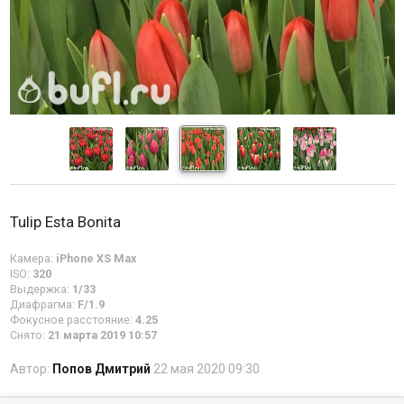
Tulip Esta Bonita
Камера:
iPhone XS Max
ISO:
320
Выдержка:
1/33
Диафрагма:
F/1.9
Фокусное расстояние:
4.25
Снято:
21 марта 2019 10:57
Автор:
Попов Дмитрий
22 мая 2020 09:30