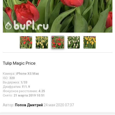
Tulip Magic Price
Камера:
iPhone XS Max
ISO:
320
Выдержка:
1/33
Диафрагма:
F/1.9
Фокусное расстояние:
4.25
Снято:
21 марта 2019 10:51
Автор:
Попов Дмитрий
24 мая 2020 07:37